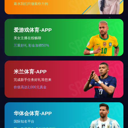
新闻资讯
展会信息
公司新闻
行业新闻
AK(中国)AK官方网站
65571183