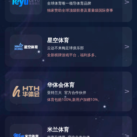

网站首页
走进瑞大

企业简介
荣誉资质
企业文化
企业视频
纸容器设备

AK(中国)AK官方网站
纸碗机系列
纸桶机系列
双层外套
机系列
高速卧式机设备
四方杯机系列
伺服纸杯机
涂层印刷模切设备

无塑涂层机
柔板印刷机
平压平模切机
冲切机
隐茶杯及其他设备

全自动隐茶杯机
纸杯包装机
纸杯检测机
纸杯粘把一体
机
纸盖/塑料盖机
纸盘机
生产案例

生产线解决方案
纸容器规格分类
新闻资讯

展会信息
公司新闻
行业新闻
AK(中国)AK官方网站

销售网络
联系售后
人才招聘
中文/EN