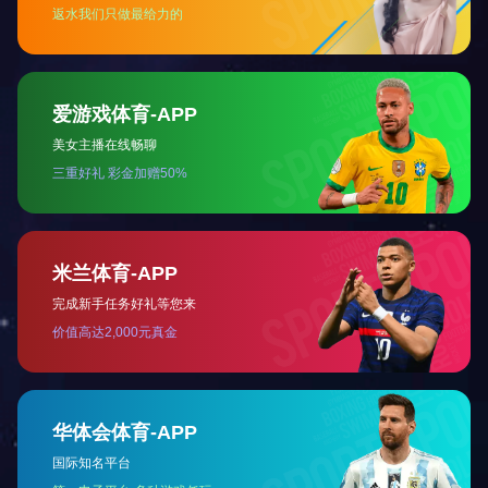
涂层印刷模切设备
隐茶杯及其他设备
新闻资讯
展会信息
公司新闻
行业新闻